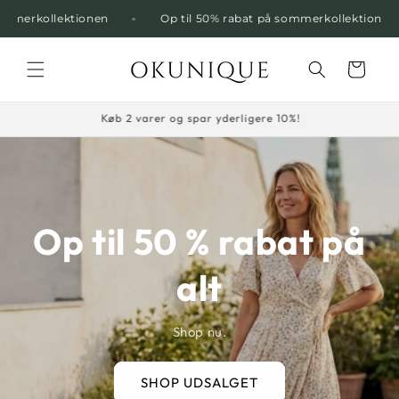
Gå til
ommerkollektionen
Op til 50% rabat på sommerkollektionen
indhold
Indkøbskurv
Køb 3 varer og spar yderligere 15%!
Op til 50 % rabat på
alt
Shop nu.
SHOP UDSALGET