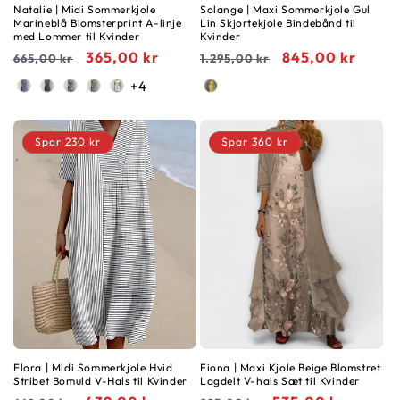
Natalie | Midi Sommerkjole
Solange | Maxi Sommerkjole Gul
Marineblå Blomsterprint A-linje
Lin Skjortekjole Bindebånd til
med Lommer til Kvinder
Kvinder
Normalpris
Udsalgspris
365,00 kr
Normalpris
Udsalgspris
845,00 kr
665,00 kr
1.295,00 kr
Farve
Farve
+4
Spar 230 kr
Spar 360 kr
Flora | Midi Sommerkjole Hvid
Fiona | Maxi Kjole Beige Blomstret
Stribet Bomuld V-Hals til Kvinder
Lagdelt V-hals Sæt til Kvinder