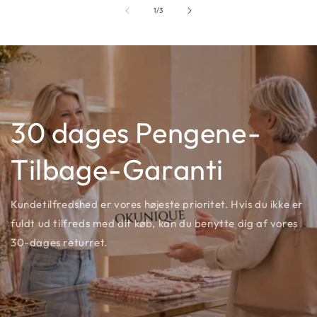
af
1
/
3
30 dages Pengene-
Tilbage-Garanti
Kundetilfredshed er vores højeste prioritet. Hvis du ikke er
fuldt ud tilfreds med dit køb, kan du benytte dig af vores
30-dages returret.